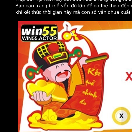
Bạn cần trang bị số vốn đủ lớn để có thể theo đến 
khi kết thúc thời gian này mà con số vẫn chưa xuất h