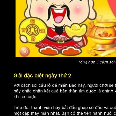
Tổng hợp 5 cách soi 
Giải đặc biệt ngày thứ 2
Với cách soi cầu lô đề miền Bắc này, người chơi sẽ t
hãy chắc chắn kết quả bản thân tìm được là chính 
khi cá cược.
Tiếp đó, thành viên hãy bắt đầu ghép số đầu và cuối
một cặp may mắn nhất. Bạn có thể tiến hành nuôi c