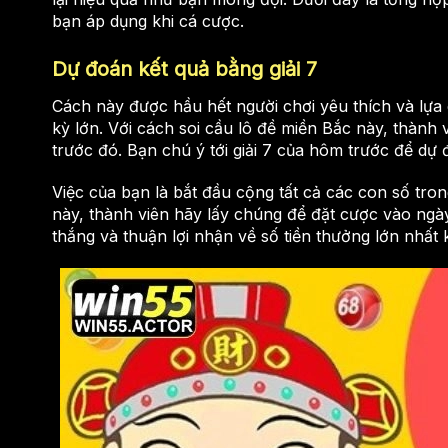
bạn áp dụng khi cá cược.
Dự đoán kết quả bằng giải 7
Cách này được hầu hết người chơi yêu thích và lựa 
kỳ lớn. Với cách soi cầu lô đề miền Bắc này, thành
trước đó. Bạn chú ý tới giải 7 của hôm trước để dự
Việc của bạn là bắt đầu cộng tất cả các con số trong
này, thành viên hãy lấy chúng để đặt cược vào ngày
thắng và thuận lợi nhận về số tiền thưởng lớn nhất 