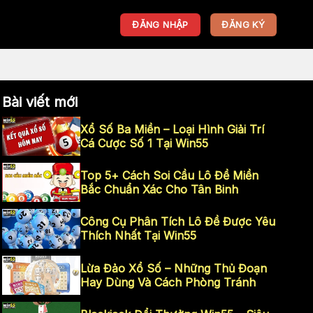
ĐĂNG NHẬP
ĐĂNG KÝ
Bài viết mới
Xổ Số Ba Miền – Loại Hình Giải Trí
Cá Cược Số 1 Tại Win55
Top 5+ Cách Soi Cầu Lô Đề Miền
Bắc Chuẩn Xác Cho Tân Binh
Công Cụ Phân Tích Lô Đề Được Yêu
Thích Nhất Tại Win55
Lừa Đảo Xổ Số – Những Thủ Đoạn
Hay Dùng Và Cách Phòng Tránh