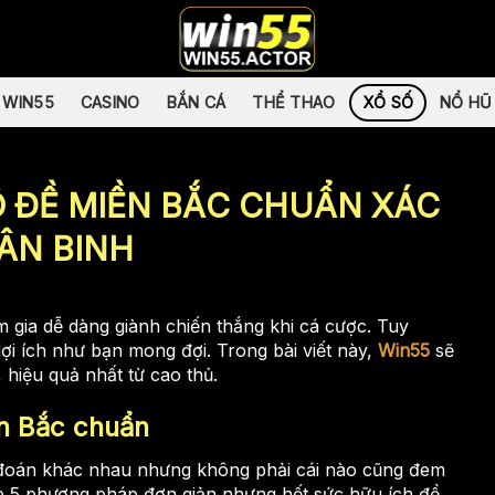
WIN55
CASINO
BẮN CÁ
THỂ THAO
XỔ SỐ
NỔ HŨ
Ô ĐỀ MIỀN BẮC CHUẨN XÁC
ÂN BINH
 gia dễ dàng giành chiến thắng khi cá cược. Tuy
ợi ích như bạn mong đợi. Trong bài viết này,
Win55
sẽ
hiệu quả nhất từ cao thủ.
ền Bắc chuẩn
ự đoán khác nhau nhưng không phải cái nào cũng đem
ợp 5 phương pháp đơn giản nhưng hết sức hữu ích để