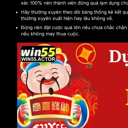
xác 100% nên thành viên đừng quá lạm dụng chún
Hãy thường xuyên theo dõi bảng thống kê kết qu
thường xuyên xuất hiện hay lâu không về.
Đừng nên đặt cược quá lớn nếu chưa chắc chắn sẽ
nếu không may thua cuộc.