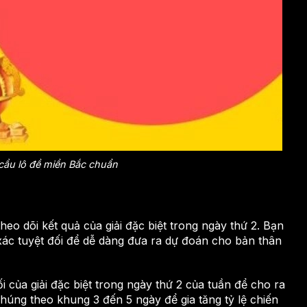
cầu lô đề miền Bắc chuẩn
heo dõi kết quả của giải đặc biệt trong ngày thứ 2. Bạn
xác tuyệt đối để dễ dàng đưa ra dự đoán cho bản thân
 của giải đặc biệt trong ngày thứ 2 của tuần để cho ra
húng theo khung 3 đến 5 ngày để gia tăng tỷ lệ chiến