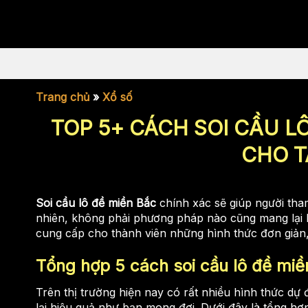
Chuyển
đến
nội
dung
Trang chủ
»
Xổ số
TOP 5+ CÁCH SOI CẦU L
CHO T
Soi cầu lô đề miền Bắc
chính xác sẽ giúp người tham
nhiên, không phải phương pháp nào cũng mang lại l
cung cấp cho thành viên những hình thức đơn giản, 
Tổng hợp 5 cách soi cầu lô đề mi
Trên thị trường hiện nay có rất nhiều hình thức d
lại hiệu quả như bạn mong đợi. Dưới đây là tổng h