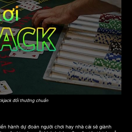
ckjack đổi thưởng chuẩn
 tiến hành dự đoán người chơi hay nhà cái sẽ giành