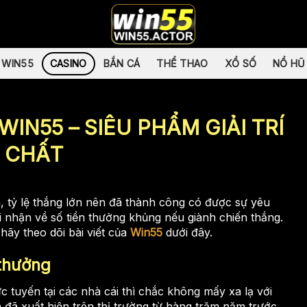
WIN55
CASINO
BẮN CÁ
THỂ THAO
XỔ SỐ
NỔ HŨ
IN55 – SIÊU PHẨM GIẢI TRÍ
 CHẤT
, tỷ lệ thắng lớn nên đã thành công có được sự yêu
i nhận về số tiền thưởng khủng nếu giành chiến thắng.
hãy theo dõi bài viết của
Win55
dưới đây.
 thưởng
 tuyến tại các nhà cái thì chắc không mấy xa lạ với
 đã xuất hiện trên thị trường từ hàng trăm năm trước.