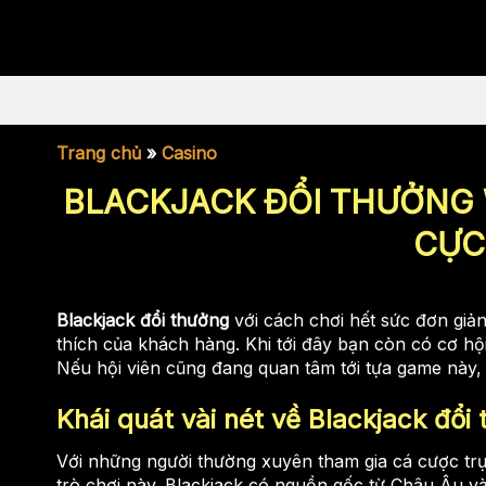
Chuyển
đến
nội
dung
Trang chủ
»
Casino
BLACKJACK ĐỔI THƯỞNG W
CỰC
Blackjack đổi thưởng
với cách chơi hết sức đơn giản
thích của khách hàng. Khi tới đây bạn còn có cơ hộ
Nếu hội viên cũng đang quan tâm tới tựa game này, 
Khái quát vài nét về Blackjack đổi
Với những người thường xuyên tham gia cá cược trực
trò chơi này. Blackjack có nguồn gốc từ Châu Âu và