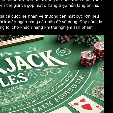
ên thế giới và góp mặt ở hàng triệu nền tảng online.
 gia cá cược sẽ nhận về thưởng tiền mặt cực lớn nếu
 tài khoản ngân hàng cá nhân để sử dụng. Đây cũng là
g tới cho khách hàng khi trải nghiệm sản phẩm.