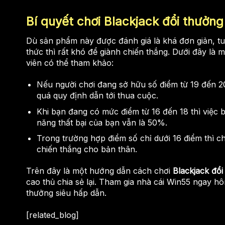
Bí quyết chơi Blackjack đổi thưởng
Dù sản phẩm này được đánh giá là khá đơn giản, tu
thức thì rất khó để giành chiến thắng. Dưới đây là 
viên có thể tham khảo:
Nếu người chơi đang sở hữu số điểm từ 19 đến 20
quá quy định dẫn tới thua cuộc.
Khi bạn đang có mức điểm từ 16 đến 18 thì việc 
năng thất bại của bạn vẫn là 50%.
Trong trường hợp điểm số chỉ dưới 16 điểm thì ch
chiến thắng cho bản thân.
Trên đây là một hướng dẫn cách chơi
Blackjack đổ
cao thủ chia sẻ lại. Tham gia nhà cái Win55 ngay hô
thưởng siêu hấp dẫn.
[related_blog]