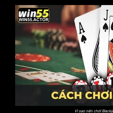
Vì sao nên chơi Blackj